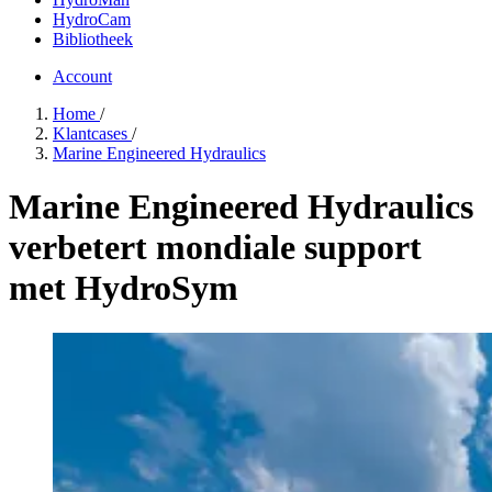
HydroCam
Bibliotheek
Account
Home
/
Klantcases
/
Marine Engineered Hydraulics
Marine Engineered Hydraulics
verbetert mondiale support
met HydroSym