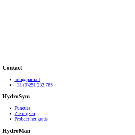
Contact
info@paro.nl
+31 (0)251 233 785
HydroSym
Functies
Zie prijzen
Probeer het gratis
HydroMan