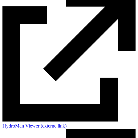
HydroMan Viewer
(externe link)