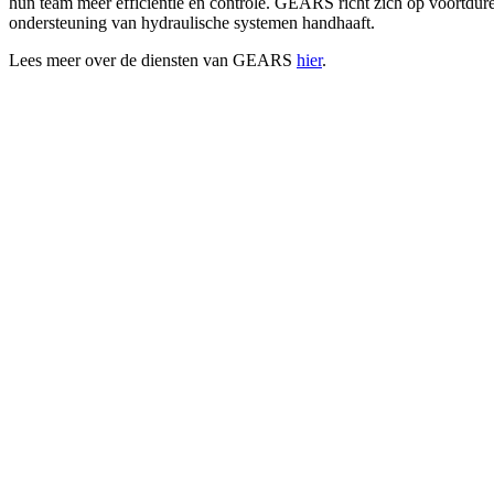
hun team meer efficiëntie en controle. GEARS richt zich op voortdur
ondersteuning van hydraulische systemen handhaaft.
Lees meer over de diensten van GEARS
hier
.