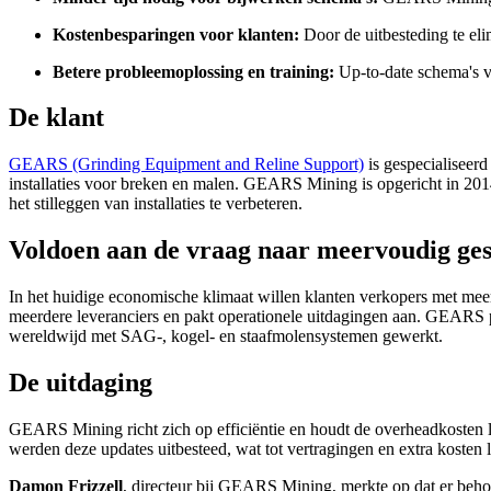
Kostenbesparingen voor klanten:
Door de uitbesteding te e
Betere probleemoplossing en training:
Up-to-date schema's v
De klant
GEARS (Grinding Equipment and Reline Support)
is gespecialiseer
installaties voor breken en malen. GEARS Mining is opgericht in 201
het stilleggen van installaties te verbeteren.
Voldoen aan de vraag naar meervoudig ge
In het huidige economische klimaat willen klanten verkopers met me
meerdere leveranciers en pakt operationele uitdagingen aan. GEARS po
wereldwijd met SAG-, kogel- en staafmolensystemen gewerkt.
De uitdaging
GEARS Mining richt zich op efficiëntie en houdt de overheadkosten l
werden deze updates uitbesteed, wat tot vertragingen en extra kosten 
Damon Frizzell
, directeur bij GEARS Mining, merkte op dat er behoe