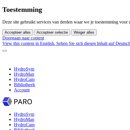
Toestemming
Deze site gebruikt services van derden waar we je toestemming voor
Accepteer alles
Accepteer selectie
Weiger alles
Doorgaan naar content
View this content in English.
Sehen Sie sich diesen Inhalt auf Deutsc
HydroSym
HydroMan
HydroCam
Bibliotheek
Account
HydroSym
HydroMan
HydroCam
Bibliotheek