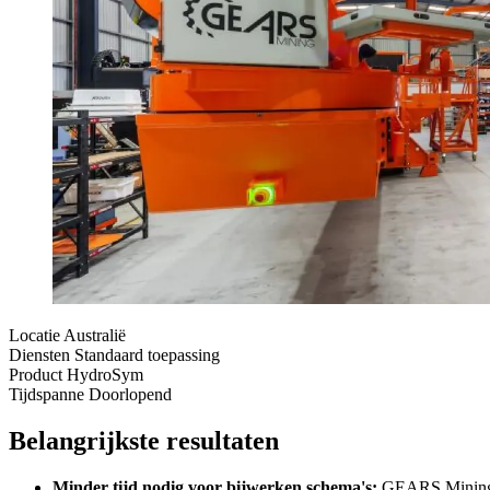
Locatie
Australië
Diensten
Standaard toepassing
Product
HydroSym
Tijdspanne
Doorlopend
Belangrijkste resultaten
Minder tijd nodig voor bijwerken schema's:
GEARS Mining s