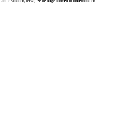
lant te voldoen, terwijl ze de hoge normen in onderhoud en