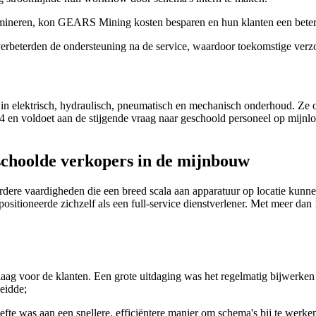
limineren, kon GEARS Mining kosten besparen en hun klanten een bete
erbeterden de ondersteuning na de service, waardoor toekomstige ver
d in elektrisch, hydraulisch, pneumatisch en mechanisch onderhoud. Ze
4 en voldoet aan de stijgende vraag naar geschoold personeel op mijnlo
schoolde verkopers in de mijnbouw
erdere vaardigheden die een breed scala aan apparatuur op locatie ku
sitioneerde zichzelf als een full-service dienstverlener. Met meer dan 
aag voor de klanten. Een grote uitdaging was het regelmatig bijwerke
leidde;
fte was aan een snellere, efficiëntere manier om schema's bij te werke