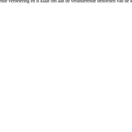
ende verbetering en is klaar om aan de veranderende behoeften van de k