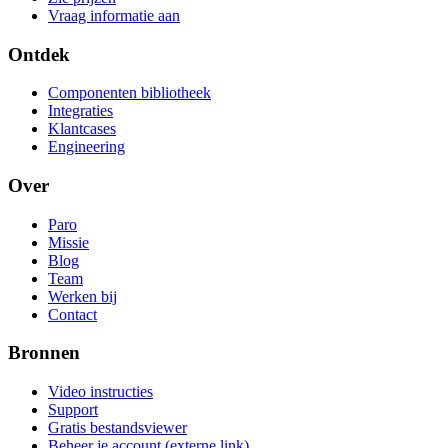
Vraag informatie aan
Ontdek
Componenten bibliotheek
Integraties
Klantcases
Engineering
Over
Paro
Missie
Blog
Team
Werken bij
Contact
Bronnen
Video instructies
Support
Gratis bestandsviewer
Beheer je account
(externe link)