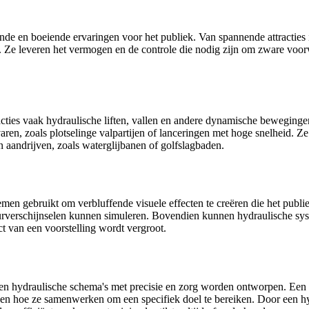
ende en boeiende ervaringen voor het publiek. Van spannende attracties
en. Ze leveren het vermogen en de controle die nodig zijn om zware voor
acties vaak hydraulische liften, vallen en andere dynamische beweging
en, zoals plotselinge valpartijen of lanceringen met hoge snelheid. Z
n aandrijven, zoals waterglijbanen of golfslagbaden.
men gebruikt om verbluffende visuele effecten te creëren die het publie
atuurverschijnselen kunnen simuleren. Bovendien kunnen hydraulische s
t van een voorstelling wordt vergroot.
n hydraulische schema's met precisie en zorg worden ontworpen. Een h
en hoe ze samenwerken om een specifiek doel te bereiken. Door een hy