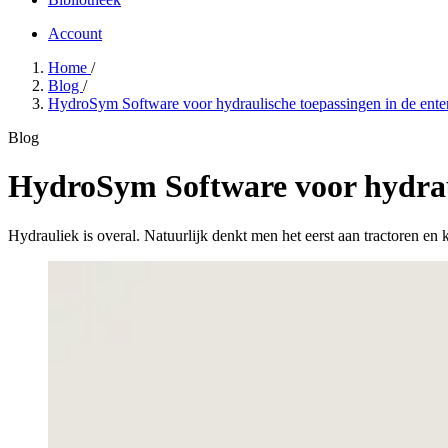
Account
Home
/
Blog
/
HydroSym Software voor hydraulische toepassingen in de enter
Blog
HydroSym Software voor hydraul
Hydrauliek is overal. Natuurlijk denkt men het eerst aan tractoren en 