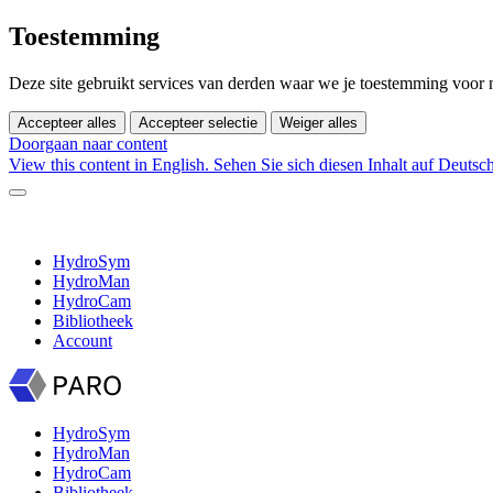
Toestemming
Deze site gebruikt services van derden waar we je toestemming voor
Accepteer alles
Accepteer selectie
Weiger alles
Doorgaan naar content
View this content in English.
Sehen Sie sich diesen Inhalt auf Deutsc
HydroSym
HydroMan
HydroCam
Bibliotheek
Account
HydroSym
HydroMan
HydroCam
Bibliotheek