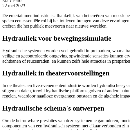
Marc Paro
22 mei 2023
De entertainmentindustrie is afhankelijk van het creëren van meeslep
spelen een essentiële rol bij het tot leven brengen van deze ervaring
creëren die het publiek meevoeren naar nieuwe werelden.
Hydrauliek voor bewegingssimulatie
Hydraulische systemen worden veel gebruikt in pretparken, waar attr
veilige en gecontroleerde omgeving opwindende sensaties kunnen ervar
achtbanen of reuzenraden, en kunnen zelfs hele attracties in pretparke
Hydrauliek in theatervoorstellingen
In de theater- en live-evenementenindustrie worden hydraulische syste
stijgen en dalen, terwijl hydraulische platforms golven of andere n
regelen, waardoor naadloze overgangen ontstaan en de algehele impac
Hydraulische schema's ontwerpen
Om de betrouwbare prestaties van deze systemen te garanderen, moete
componenten van een hydraulisch systeem met elkaar verbonden zijn 