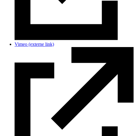
Vimeo
(externe link)