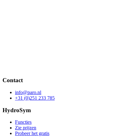
Contact
info@paro.nl
+31 (0)251 233 785
HydroSym
Functies
Zie prijzen
Probeer het gratis